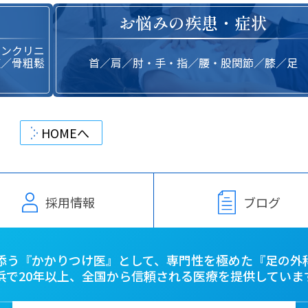
お悩みの疾患・症状
インクリニ
復／骨粗鬆
首／肩／肘・手・指／腰・股関節／膝／足
HOMEへ
採用情報
ブログ
添う『かかりつけ医』として、
専門性を極めた『足の外
浜で20年以上、
全国から信頼される医療を提供していま