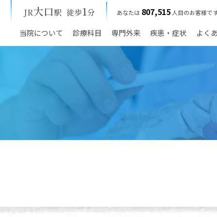
大口
1
807,515
JR
駅
徒歩
分
あなたは
人目のお客様で
当院について
診療科目
専門外来
疾患・症状
よく