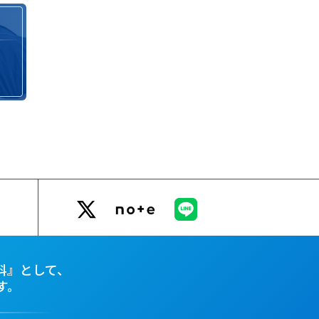
科』として、
す。