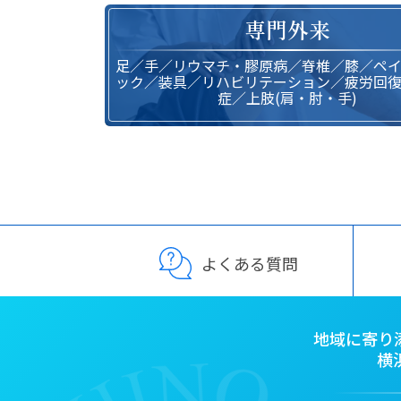
専門外来
足／手／リウマチ・膠原病／脊椎／膝／ペ
ック／装具／リハビリテーション／疲労回
症／上肢(肩・肘・手)
よくある質問
地域に寄り
横