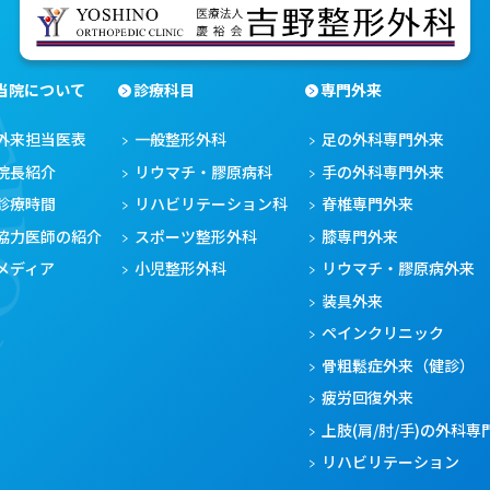
当院について
診療科目
専門外来
外来担当医表
一般整形外科
足の外科専門外来
院長紹介
リウマチ・膠原病科
手の外科専門外来
診療時間
リハビリテーション科
脊椎専門外来
協力医師の紹介
スポーツ整形外科
膝専門外来
メディア
小児整形外科
リウマチ・膠原病外来
装具外来
ペインクリニック
骨粗鬆症外来（健診）
疲労回復外来
上肢(肩/肘/手)の外科専
リハビリテーション