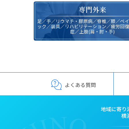
専門外来
足／手／リウマチ・膠原病／脊椎／膝／ペ
ック／装具／リハビリテーション／疲労回
症／上肢(肩・肘・手)
よくある質問
地域に寄り
横