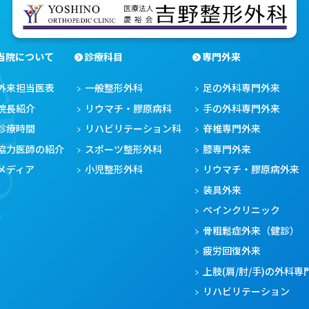
当院について
診療科目
専門外来
外来担当医表
一般整形外科
足の外科専門外来
院長紹介
リウマチ・膠原病科
手の外科専門外来
診療時間
リハビリテーション科
脊椎専門外来
協力医師の紹介
スポーツ整形外科
膝専門外来
メディア
小児整形外科
リウマチ・膠原病外来
装具外来
ペインクリニック
骨粗鬆症外来（健診）
疲労回復外来
上肢(肩/肘/手)の外科専
リハビリテーション