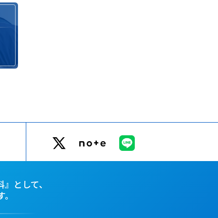
科』として、
す。