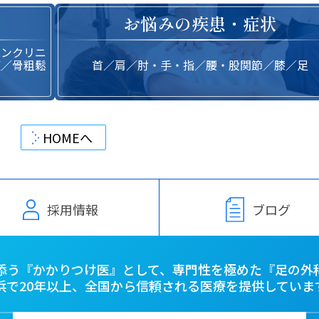
お悩みの疾患・症状
インクリニ
復／骨粗鬆
首／肩／肘・手・指／腰・股関節／膝／足
HOMEへ
採用情報
ブログ
添う『かかりつけ医』として、
専門性を極めた『足の外
浜で20年以上、
全国から信頼される医療を提供していま