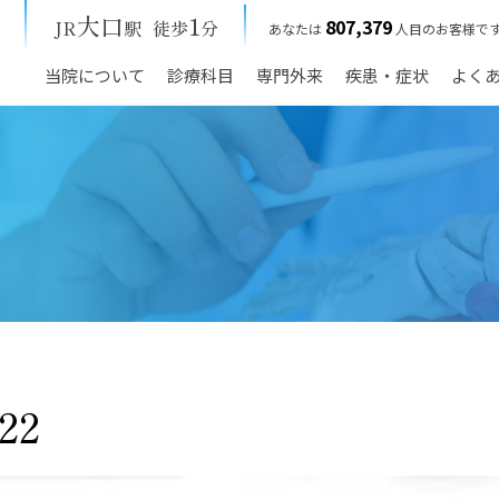
大口
1
807,379
JR
駅
徒歩
分
あなたは
人目のお客様で
当院について
診療科目
専門外来
疾患・症状
よく
22