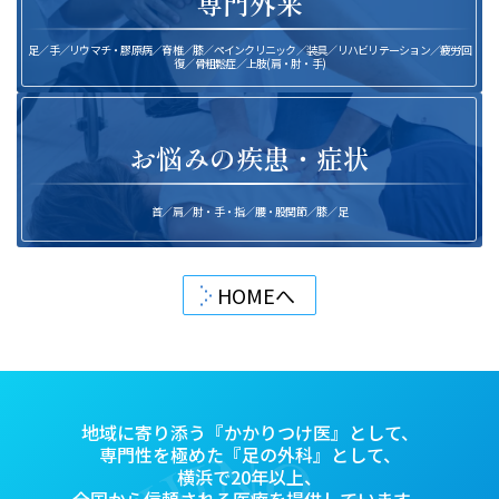
専門外来
足／手／リウマチ・膠原病／脊椎／膝／ペインクリニック／装具／リハビリテーション／疲労回
復／骨粗鬆症／上肢(肩・肘・手)
お悩みの疾患・症状
首／肩／肘・手・指／腰・股関節／膝／足
HOMEへ
地域に寄り添う『かかりつけ医』として、
専門性を極めた『足の外科』として、
横浜で20年以上、
全国から信頼される医療を提供しています。